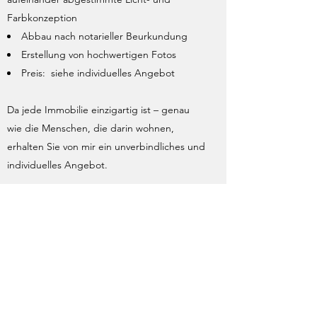
Farbkonzeption
Abbau nach notarieller Beurkundung
Erstellung von hochwertigen Fotos
Preis: siehe individuelles Angebot
Da jede Immobilie einzigartig ist – genau
wie die Menschen, die darin wohnen,
erhalten Sie von mir ein unverbindliches und
individuelles Angebot.
Erfahrungsgemäß betragen die Kosten 1 –
3% des Verkaufspreises
Gerne kann ich Ihnen bei Anfrage ein
individuelles Angebot unterbreiten.
Vorteil für Sie als Verkäufer: