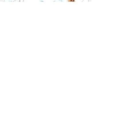
JULI 2018 - DAMIT DIE
ZUKUNFT LEBENSWERT
BLEIBT!
VIVUS IMMOBILIEN IST PATE
EINES BIENENVOLKES!
Die Werbegemeinschaft Lintorf e.V. regte im
Frühjahr 2018 in Kooperation mit Lintorfer
Imkern, unter der Federführung von Franz
Naber, die Vergabe von Bienenpatenschaften
an.
Mit seinem Beitrag unterstützt ein Pate
einerseits, dass ein Bienenvolk in Ratingen-
Lintorf neu angesiedelt und von einem Imker